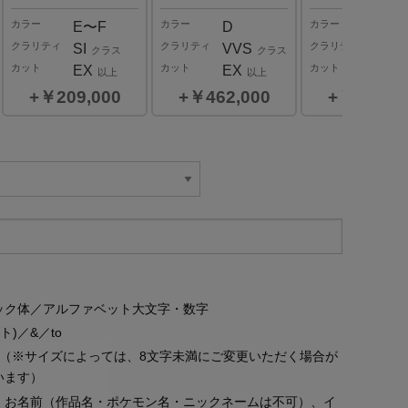
カラー
カラー
カラー
E〜F
D
E〜F
クラリティ
クラリティ
クラリティ
SI
VVS
VS
クラス
クラス
ク
カット
カット
カット
EX
EX
EX
以上
以上
以
￥209,000
￥462,000
￥363,0
0.3
ct
カラー
G,H
クラリティ
VVS,VS,SI
クラス
￥385,000
ック体／アルファベット大文字・数字
ット)／&／to
字（※サイズによっては、8文字未満にご変更いただく場合が
います）
、お名前（作品名・ポケモン名・ニックネームは不可）、イ