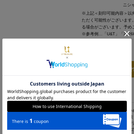
ニシ
※上記＜刻印可能内容＞以
ただく可能性がございます
る場合がございます。予め
※参考例…「U&T」「202608
数量
カートに入
仕様
商品説明
オスとメスの“ピカチュウ”が仲良くダイヤモンドを見つ
れることで、ダイヤモンドがより華やかに輝いて見えま
ウ”が祝福してくれているような、ハッピー感あふれるリ
※商品画像は、10号サイズ・ダイヤモンド0.3ctで作