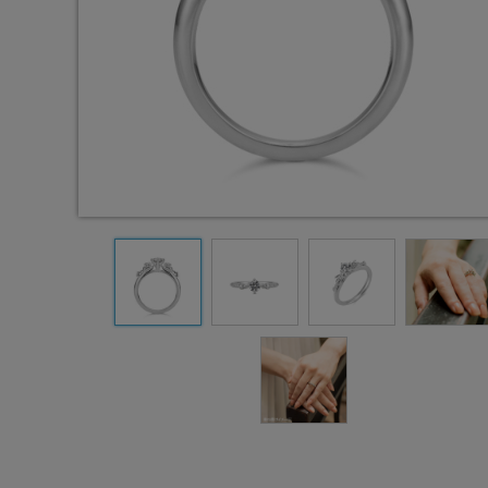
0.2
0.2
ct
ct