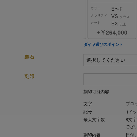
ー
カラー
カラー
E〜F
D
E〜F
リティ
クラリティ
クラリティ
SI
VVS
VS
クラス
クラス
クラス
ト
カット
カット
EX
EX
EX
以上
以上
以上
￥176,000
￥319,000
￥264,000
0.2
ダイヤ選びのポイント
ct
裏石
カラー
D,E,F
クラリティ
VVS,VS,SI
クラス
刻印
￥385,000
刻印可能内容
文字
ブロ
記号
.(ド
最大文字数
8文
ござ
刻印内容
日付