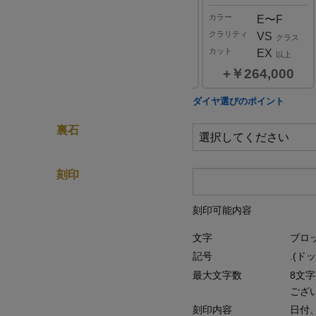
ー
カラー
カラー
E〜F
D
E〜F
リティ
クラリティ
クラリティ
SI
VVS
VS
クラス
クラス
クラス
ト
カット
カット
EX
EX
EX
以上
以上
以上
￥176,000
￥319,000
￥264,000
0.2
ダイヤ選びのポイント
ct
裏石
カラー
D,E,F
クラリティ
VVS,VS,SI
クラス
刻印
￥385,000
刻印可能内容
文字
ブロ
記号
.(ド
最大文字数
8文
ござ
刻印内容
日付