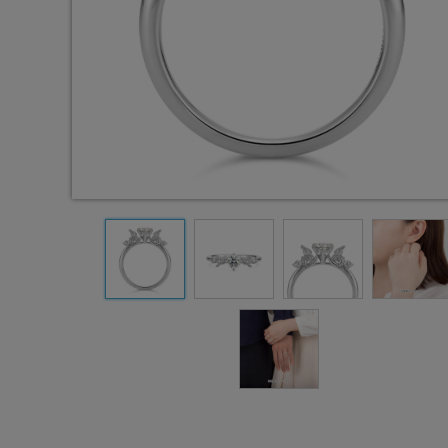
0.2
0.2
ct
ct