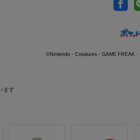
©Nintendo・Creatures・GAME FREAK・T
います