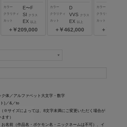
カラー
カラー
カラー
E〜F
D
E〜F
クラリティ
クラリティ
クラリティ
SI
VVS
VS
クラス
クラス
ク
カット
カット
カット
EX
EX
EX
以上
以上
以
￥209,000
￥462,000
￥363,0
0.3
ct
カラー
G,H
クラリティ
VVS,VS,SI
クラス
￥385,000
ック体／アルファベット大文字・数字
ット)／&／to
字（※サイズによっては、8文字未満にご変更いただく場合が
います）
、お名前（作品名・ポケモン名・ニックネームは不可）、イ