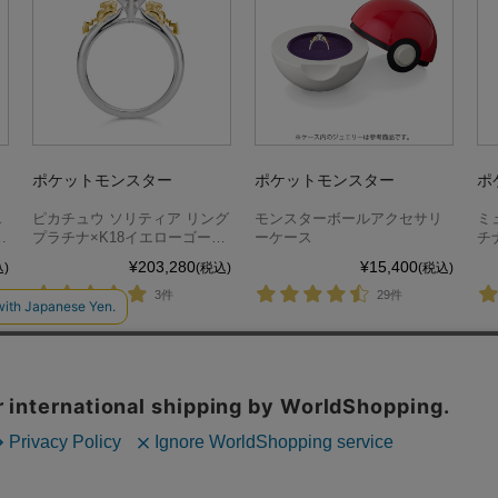
ポケットモンスター
ポケットモンスター
ポ
エ
ピカチュウ ソリティア リング
モンスターボールアクセサリ
ミ
チ
プラチナ×K18イエローゴール
ーケース
チ
ド（ダイヤ別売）
イ
¥203,280
¥15,400
)
(税込)
(税込)
3件
29件