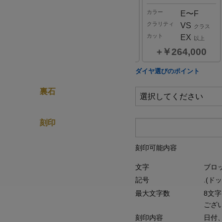
ー
カラー
カラー
E〜F
D
E〜F
リティ
クラリティ
クラリティ
SI
VVS
VS
クラス
クラス
クラス
ト
カット
カット
EX
EX
EX
以上
以上
以上
￥176,000
￥319,000
￥264,000
0.2
ダイヤ選びのポイント
ct
裏石
カラー
D,E,F
クラリティ
VVS,VS,SI
クラス
刻印
￥385,000
刻印可能内容
文字
ブロ
記号
.(ド
最大文字数
8文
ござ
刻印内容
日付