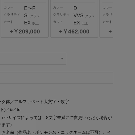
カラー
カラー
カラー
E〜F
D
E〜F
クラリティ
クラリティ
クラリティ
SI
VVS
VS
クラス
クラス
ク
カット
カット
カット
EX
EX
EX
以上
以上
以
￥209,000
￥462,000
￥363,0
0.3
ct
カラー
G,H
クラリティ
VVS,VS,SI
クラス
￥385,000
ック体／アルファベット大文字・数字
ット)／&／to
字（※サイズによっては、8文字未満にご変更いただく場合が
います）
、お名前（作品名・ポケモン名・ニックネームは不可）、イ