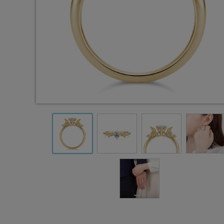
0.2
0.2
ct
ct