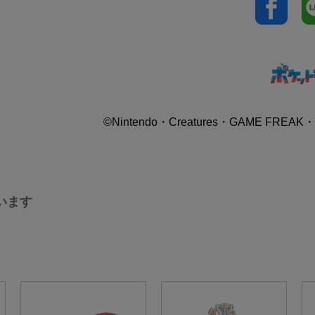
©Nintendo・Creatures・GAME FREAK・T
います