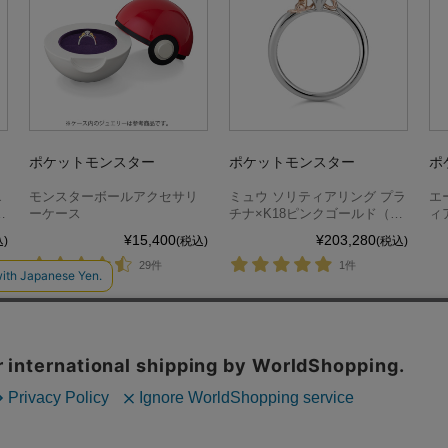
ポケットモンスター
ポケットモンスター
ポ
エ
モンスターボールアクセサリ
ミュウ ソリティアリング プラ
エ
チ
ーケース
チナ×K18ピンクゴールド（ダ
ィ
イヤ別売）
別
¥15,400
¥203,280
)
(税込)
(税込)
29件
1件