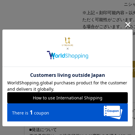
ニシ
※上記＜刻印可能内容＞以
ただく可能性がございます
る場合がございます。予め
※参考例…「U&T」「202608
数量
カートに入
仕様
商品説明
オスとメスの“イーブイ”が仲良くダイヤモンドを見つめ
のスタートを“イーブイ”がやさしく見守ってくれている
■発送について