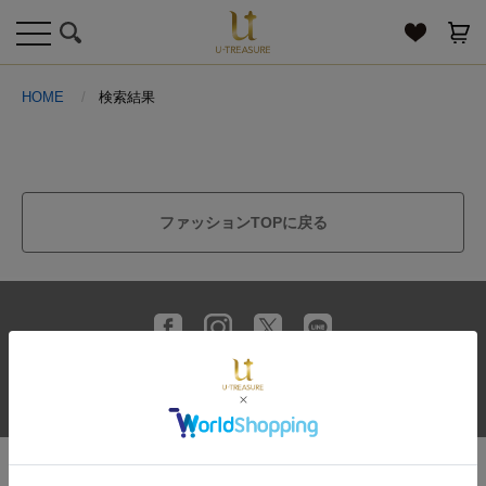
toggle
navigation
HOME
検索結果
ファッションTOPに戻る
送料とお支払い方法
プライバシーポリシー
サイトご利用規約
特定商取引法に基づく表記
お問い合わせ
© U-TREASURE All Rights Reserved.