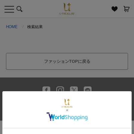
toggle
navigation
HOME
検索結果
ファッションTOPに戻る
送料とお支払い方法
プライバシーポリシー
サイトご利用規約
特定商取引法に基づく表記
お問い合わせ
© U-TREASURE All Rights Reserved.