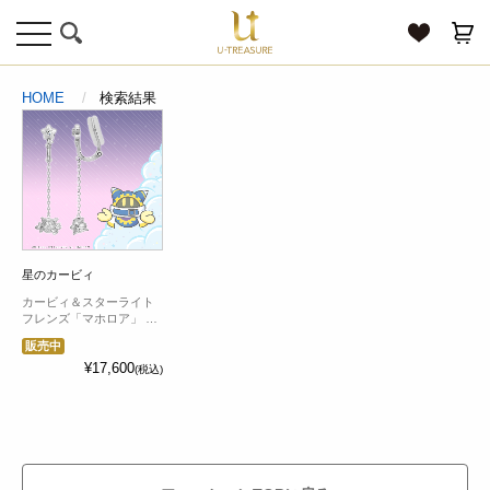
toggle
navigation
HOME
検索結果
星のカービィ
カービィ＆スターライト
フレンズ「マホロア」 イ
ヤリング シルバー 片耳
販売中
¥17,600
(税込)