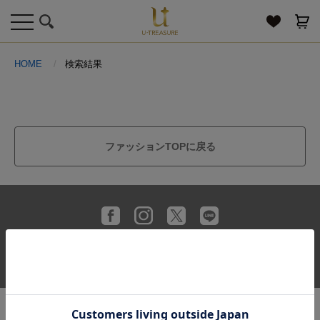
toggle
navigation
HOME
検索結果
ファッションTOPに戻る
送料とお支払い方法
プライバシーポリシー
サイトご利用規約
特定商取引法に基づく表記
お問い合わせ
© U-TREASURE All Rights Reserved.