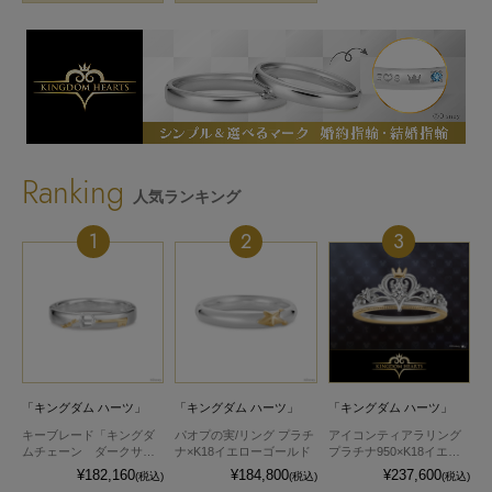
Ranking
人気ランキング
1
2
3
「キングダム ハーツ」
「キングダム ハーツ」
「キングダム ハーツ」
キーブレード「キングダ
パオプの実/リング プラチ
アイコンティアラリング
ムチェーン ダークサイ
ナ×K18イエローゴールド
プラチナ950×K18イエロ
ド」リング プラチナ×K18
ーゴールド
¥182,160
¥184,800
¥237,600
(税込)
(税込)
(税込)
イエローゴールド