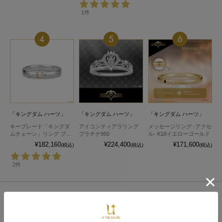
1件
4
5
6
「キングダム ハーツ」
「キングダム ハーツ」
「キングダム ハーツ」
キーブレード「キングダ
アイコンティアラリング
メッセージリング -アクセ
ムチェーン」リング プラ
プラチナ950
ル- K18イエローゴールド
チナ×K18イエローゴール
¥182,160
¥224,400
¥171,600
(税込)
(税込)
(税込)
ド
2件
Item
商品一覧