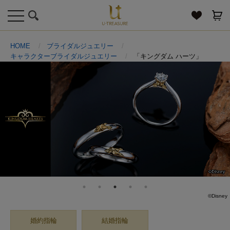
toggle
navigation
HOME
ブライダルジュエリー
キャラクターブライダルジュエリー
「キングダム ハーツ」
©Disney
婚約指輪
結婚指輪