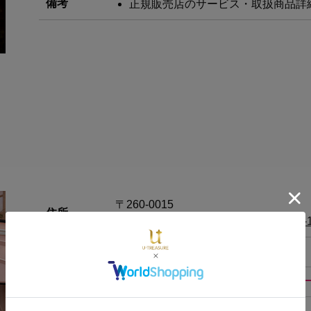
備考
正規販売店のサービス・取扱商品詳
〒260-0015
住所
千葉県 千葉市中央区富士見2丁目7-1
TEL
043-306-9202
取扱い商品
ポケモンブライダル・サンリオオーダ
HP
https://www.k-uno.co.jp/shop/chiba