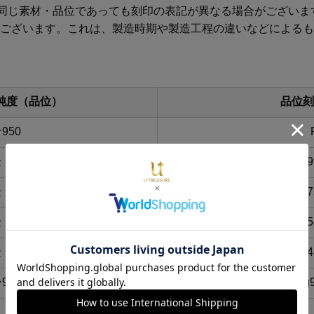
では、同じ素材・品位であっても刻印の表記が異なる場合がござい
ございます。これは、製造時期や製造工程の違いなどによるも
純度（品位）
品位刻
950
金
Au
金
Au
金
Au
金
Au
925
Ag