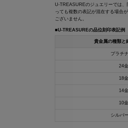
U-TREASUREのジュエリー
っても複数の表記が混在する場合が
ございません。
■U-TREASUREの品位刻印表記例
貴金属の種類と
プラチナ
24
18
14
10
シルバー