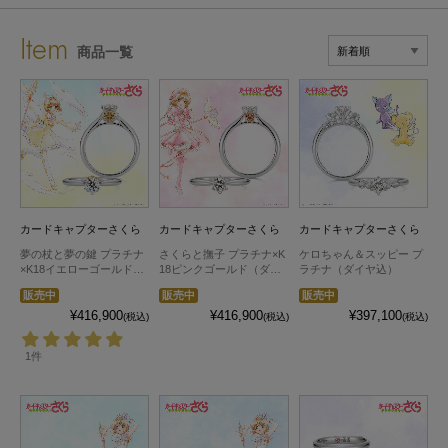
Item
商品一覧
カードキャプターさくら
カードキャプターさくら
カードキャプターさくら
夢の杖と夢の鍵 プラチナ
さくらと撫子 プラチナ×K
ケロちゃん＆スッピー プ
×K18イエローゴールド
18ピンクゴールド（ダイ
ラチナ（ダイヤ込）
（ダイヤ込）
ヤ込）
販売中
販売中
販売中
¥416,900
¥416,900
¥397,100
(税込)
(税込)
(税込)
1件