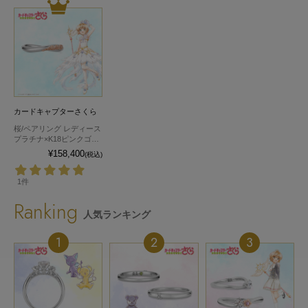
カードキャプターさくら
桜/ペアリング レディース
プラチナ×K18ピンクゴー
ルド
¥158,400
(税込)
1件
Ranking
人気ランキング
1
2
3