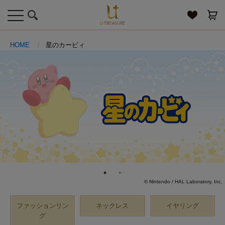
toggle
navigation
HOME
星のカービィ
© Nintendo / HAL Laboratory, Inc.
ファッションリン
ネックレス
イヤリング
グ