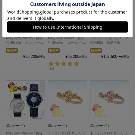
星のカービィ
星のカービィ
星のカービィ
Milky Way Wishes / 腕時
Milky Way Wishes / 腕時
シンプル ＆ 選べるマーク
計 36㎜Ver. ピンク×ベル
計 36㎜Ver. ゴールド×ベ
婚約指輪・結婚指輪
トカラーライトブルー
ルトカラーブラウン
販売中
販売中
販売中
¥35,200
¥35,200
¥137,500〜
(税込)
(税込)
(税込)
1件
星のカービィ
星のカービィ
星のカービィ
Milky Way Wishes / 腕時
トゥインクルスター リン
トゥインクルスター リン