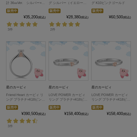
計 36㎜Ver. シルバー×ベ
グ シルバー（イエローゴ
グ K10ピンクゴールド
ルトカラーダークネイビ
ールドコーティング）
販売中
販売中
販売中
ー
¥35,200
¥28,380
¥60,500
(税込)
(税込)
(税込)
3件
2件
星のカービィ
星のカービィ
星のカービィ
Friend Heart カービィ リ
LOVE POWER カービィ
LOVE POWER カービィ
ング プラチナ×K18ピンク
リング プラチナ×K18ピン
リング プラチナ×K18ピン
ゴールド(ダイヤ込)
クゴールド
クゴールド
販売中
販売中
販売中
¥390,500
¥158,400
¥158,400
(税込)
(税込)
(税込)
3件