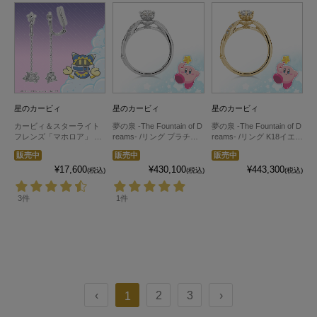
星のカービィ
星のカービィ
星のカービィ
カービィ＆スターライト
夢の泉 -The Fountain of D
夢の泉 -The Fountain of D
フレンズ「マホロア」 イ
reams- /リング プラチナ
reams- /リング K18イエロ
ヤリング シルバー 片耳
(ダイヤ込)
ーゴールド(ダイヤ込)
販売中
販売中
販売中
¥17,600
¥430,100
¥443,300
(税込)
(税込)
(税込)
3件
1件
‹
2
3
›
1