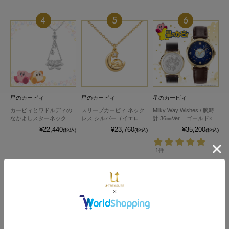
4
5
6
星のカービィ
星のカービィ
星のカービィ
カービィとワドルディの
スリープカービィ ネック
Milky Way Wishes / 腕時
なかよしスターネックレ
レス シルバー（イエロー
計 36㎜Ver. ゴールド×ベ
ス シルバー
ゴールドコーティング）
ルトカラーブラウン
¥22,440
¥23,760
¥35,200
(税込)
(税込)
(税込)
1件
Item
商品一覧