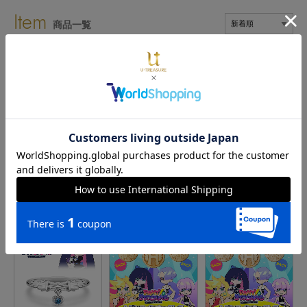
Item
商品一覧
New PANTY &
New PANTY &
New PANTY &
STOCKING with
STOCKING with
STOCKING with
GARTERBELT
GARTERBELT
GARTERBELT
モチーフリング パンティ
モチーフリング パンティ
モチーフリング ストッキ
シルバー
プラチナ
ング シルバー
予約終了
予約終了
予約終了
¥19,800
¥176,000
¥19,800
(税込)
(税込)
(税込)