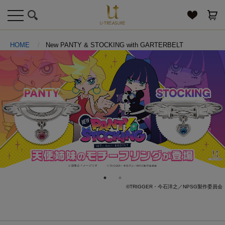
toggle
navigation
HOME
New PANTY & STOCKING with GARTERBELT
©TRIGGER・今石洋之／NPSG製作委員会