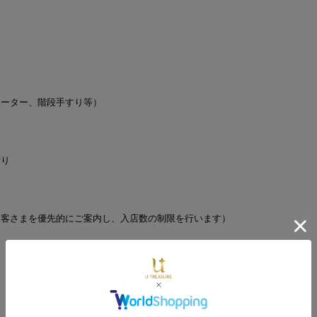
ベーター、階段手すり等）
断り
お客さまを優先的にご案内し、入店数の制限を行います）
。