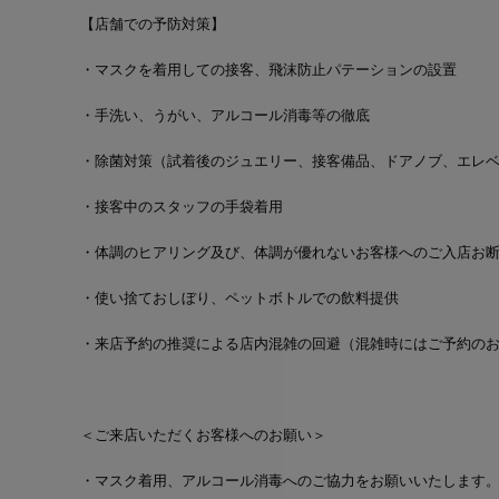
【店舗での予防対策】
・マスクを着用しての接客、飛沫防止パテーションの設置
・手洗い、うがい、アルコール消毒等の徹底
・除菌対策（試着後のジュエリー、接客備品、ドアノブ、エレ
・接客中のスタッフの手袋着用
・体調のヒアリング及び、体調が優れないお客様へのご入店お
・使い捨ておしぼり、ペットボトルでの飲料提供
・来店予約の推奨による
店内混雑の回避（混雑時にはご予約の
＜ご来店いただくお客様へのお願い＞
・マスク着用、アルコール消毒へのご協力をお願いいたします