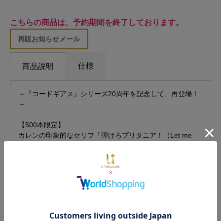
こちらの商品は、予約期間を終了しております。
再販お知らせメール
仕様
商品説明
～『コードギアス』シリーズ20周年を記念して、再登場！
～
【500本限定】
カレンの印象的なセリフ「弾けろブリタニア！（Let me
see you burst, Britannian!）」を刻印したメッセージリン
グ。
カレンをイメージした宝石 ガーネットをあしらい、内側に
は黒の騎士団のマークを。
普段のファッションへも取り入れやすいシンプルなデザイ
ンです。