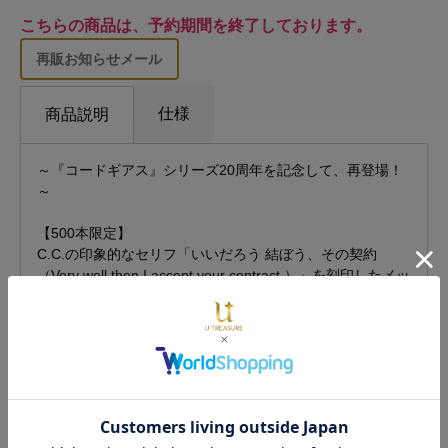
こちらの商品は、予約期間を終了しております。
再販お知らせメール
仕様
商品説明
～『コードギアス』シリーズ20周年を記念して、再登場！
～
【500本限定】
C.C.の印象的なセリフ「いいだろう 結ぼう、その契約
（Very well then I accept your contract.）」を刻印したメッ
セージリング。
C.C.をイメージした宝石 ペリドットをあしらい、内側には
ギアスマークを。
普段のファッションへも取り入れやすいシンプルなデザイ
ンです。
■発送について