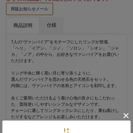
再販お知らせメール
仕様
商品説明
7人の“ヴァンパイア”をモチーフにしたリングが登場。
「ヘリ」「イアン」「ジノ」「ソロン」「シオン」「ジャ
カ」「ノア」の中から、お好きなヴァンパイアをお選びい
ただけます。
リング中央に輝く黒い月に寄り添うように、
選んだヴァンパイアを思わせる色の天然石をセット。
内側には、ヴァンパイアの名前とアイコンを刻印します。
永くご愛用いただけるよう着け心地の良さにもこだわっ
た、普段使いしやすいシンプルなデザインです。
チェーンに通してリングネックレスにしたり、重ね着けし
たりするなどアレンジもお楽しみいただけます。
素材には、耐久性に優れ、永くご愛用いただけるプラチナ