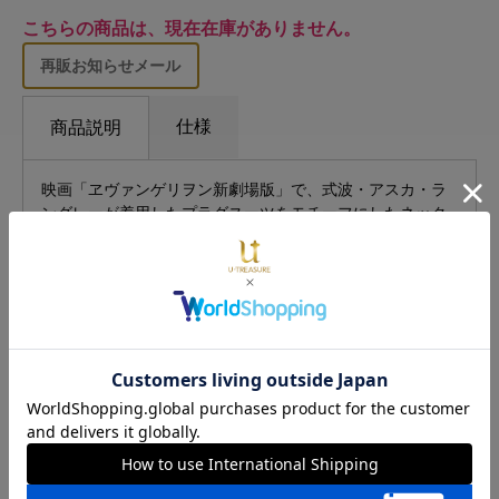
こちらの商品は、現在在庫がありません。
再販お知らせメール
仕様
商品説明
映画「ヱヴァンゲリヲン新劇場版」で、式波・アスカ・ラ
ングレーが着用したプラグスーツをモチーフにしたネック
レス。 金属の厚みに細やかな強弱をつけることで、着用し
ているかのようなボディラインを表現。 胸元の緑のライン
は、職人の手作業により色づけられた日本の伝統工芸「七
宝焼き」によるもので、ジュエリーブランドならではの、
繊細で深みのあるアイテムに仕上げました。 ネックレスの
留め具には、インターフェイスのモチーフがさり気なくデ
ザインされた遊び心溢れるデザイン。
■発送について
発送予定日は、ご注文状況により変動する場合がございま
す。ご了承ください。