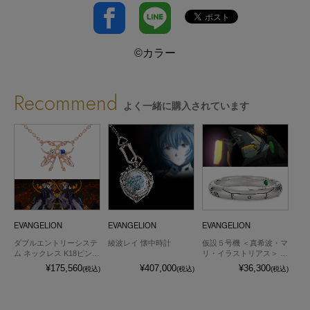
©カラー
Recommend
よく一緒に購入されています
EVANGELION
EVANGELION
EVANGELION
EV
プ
ダブルエントリーシステ
綾波レイ 懐中時計
仮設５号機 ＜真希波・マ
白
ム ネックレス K18ピンク
リ・イラストリアス＞ エ
ー
ゴールド
ントリープラグリング
¥175,560
¥407,000
¥36,300
込)
(税込)
(税込)
(税込)
シルバー
1