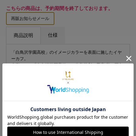
こちらの商品は、予約期間を終了しております。
再販お知らせメール
仕様
商品説明
「白鳥沢学園高校」のイメージカラーを表面に施したイヤ
ーカフ。
内側には、「白鳥沢学園高校」の牛島若利、天童 覚、五色
工、白布賢二郎の4種類から、あなたが選んだいずれかのキ
ャラクターの名前を英語で刻印します。
さりげなく日常のファッションに取り入れられるよう、あ
えてシンプルなデザインに。
お好きな組み合わせでの重ね着けもお楽しみいただけま
す。
＜選べるキャラクター＞
牛島若利
天童 覚
五色 工