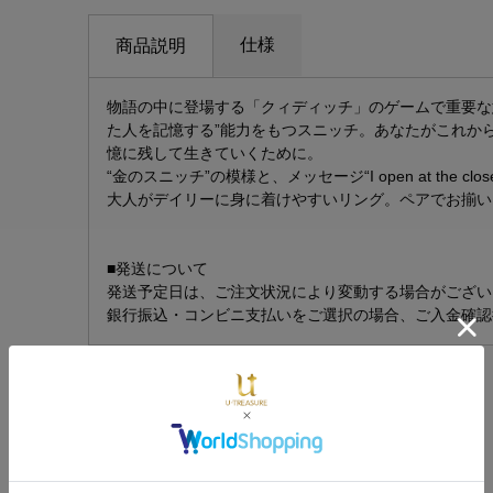
物語の中に登場する「クィディッチ」のゲームで重要な意
た人を記憶する”能力をもつスニッチ。あなたがこれか
憶に残して生きていくために。
“金のスニッチ”の模様と、メッセージ“I open at th
大人がデイリーに身に着けやすいリング。ペアでお揃い
■発送について
発送予定日は、ご注文状況により変動する場合がござい
銀行振込・コンビニ支払いをご選択の場合、ご入金確認
レビュー
レビューを書く