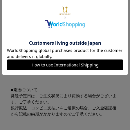
コニアが輝きます。
サイドにはさりげなく「幸運のマーク」を。
『幸せが続く』というメッセージが込められたミル打ち
が、クラシカルでアンティークな印象を与えるデザインで
す。
日常使いを考慮しセンターストーンは高さをおさえ、着け
心地にもこだわりました。
「キングダム ハーツ」幸運のマーク/リング with CZと重ね
着けすることで、より華やかな手元を演出。
これからの日々を「キングダム ハーツ」と共に……。
■発送について
発送予定日は、ご注文状況により変動する場合がございま
す。ご了承ください。
銀行振込・コンビニ支払いをご選択の場合、ご入金確認後
から記載の納期がかかりますのでご了承ください。