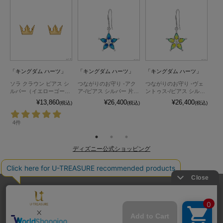
「キングダム ハーツ」
「キングダム ハーツ」
「キングダム ハーツ」
「
/
ソラ クラウン ピアス シ
つながりのお守り -アク
つながりのお守り -ヴェ
ハー
0.
ルバー（イエローゴール
ア-/ピアス シルバー 片耳
ントゥス-/ピアス シルバ
片耳
ドコーティング） 片耳
（0.5セット）
ー 片耳（0.5セット）
¥13,860
¥26,400
¥26,400
込)
(税込)
(税込)
(税込)
（0.5セット）
4件
4
ディズニー公式ショッピング
送料とお支払い方法
プライバシーポリシー
サイトご利用規約