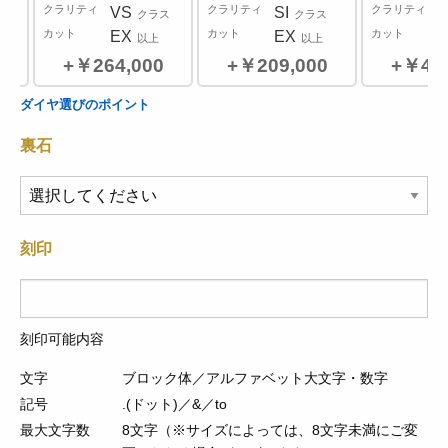
クラリティ
クラリティ
クラリティ
VS
SI
ラス
クラス
クラス
カット
カット
カット
EX
EX
以上
以上
￥264,000
￥209,000
￥462
0.2
0.3
ダイヤ選びのポイント
ct
ct
裏石
カラー
カラー
D,E,F
G,H
クラリティ
クラリティ
VVS,VS,SI
VVS,VS,SI
クラス
クラス
￥385,000
￥385,000
刻印
刻印可能内容
文字
ブロック体／アルファベット大文字・数字
記号
.(ドット)／&／to
最大文字数
8文字（※サイズによっては、8文字未満にご変