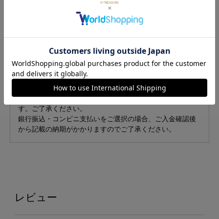
ルの透かし模様にオスとメスの"ピカチュウ"が隠れていま
す。 キュービックジルコニアにそっと寄り添う姿は、これ
から始まる新しい人生のスタートを祝福してくれるよう。
※商品画像は、10号サイズで作製のイメージです。ご選択
のサイズによっては、完成品と印象が異なる可能性がござ
います。
■発送について
発送予定日は、ご注文状況により変動する場合がございま
す。ご了承ください。
銀行振込・コンビニ支払いをご選択の場合、ご入金確認後
から記載の納期がかかりますのでご了承ください。
レビュー