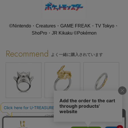
©Nintendo・Creatures・GAME FREAK・TV Tokyo・
ShoPro・JR Kikaku ©Pokémon
Recommend
よく一緒に購入されています
ポケットモンスター
ポケットモンスター
ポケットモンスター
ポ
ゲンガー リング シルバ
ピカチュウ リング シル
ピカチュウ ペアリング
ゲ
ー
バー×K18イエローゴール
レディース シルバー×K1
r.
ド
8イエローゴールド
¥47,300
¥224,400
¥53,900
込)
(税込)
(税込)
(税込)