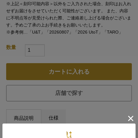
※上記＜刻印可能内容＞以外をご入力された場合、刻印はお入れ
せずお届けをさせていただく可能性がございます。 また、内容
に不明点等が見受けられた際、ご連絡差し上げる場合がございま
す。予めご了承の上お手続きをお願いいたします。
※参考例…「U&T」「20260807」「2026 UtoT」「TARO」
数量
カートに入れる
店舗で探す
仕様
商品説明
リングに秘めた遊び心は、ふたりだけのひみつ。 スクロー