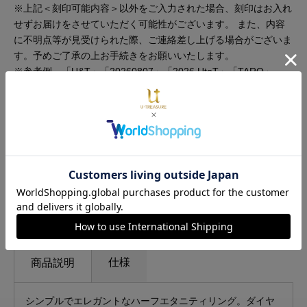
※上記＜刻印可能内容＞以外をご入力された場合、刻印はお入れ
せずお届けをさせていただく可能性がございます。 また、内容
に不明点等が見受けられた際、ご連絡差し上げる場合がございま
す。予めご了承の上お手続きをお願いいたします。
※参考例…「U&T」「20260807」「2026 UtoT」「TARO」
数量
カートに入れる
店舗で探す
仕様
商品説明
シンプルでエレガントなハーフエタニティリング。ダイヤ