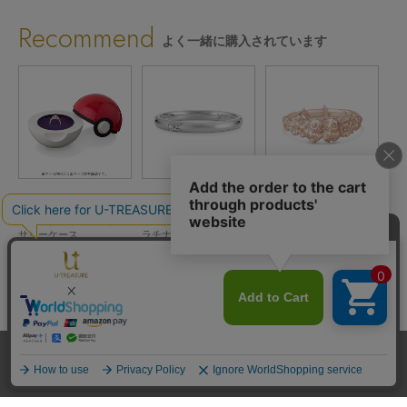
Recommend
よく一緒に購入されています
ポケットモンスター
ポケットモンスター
ポケットモンスター
ポ
ン
モンスターボールアクセ
イーブイ ペアリング プ
イーブイ フラワーリング
イー
ド
サリーケース
ラチナ
K18ピンクゴールド
ラ
¥15,400
¥154,440
¥184,800
込)
(税込)
(税込)
(税込)
29件
1件
送料とお支払い方法
プライバシーポリシー
サイトご利用規約