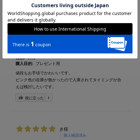
写真・動画付き順
詳細フィルター
ご購入者様
購入確認済み
年齢:
50代
性別:
男性
購入目的:
プレゼント用
値段もお手頃でかわいいです。
ピンク色の在庫が無かったので入庫されてタイミングが合
えば検討したいです。
役に立った
1
き様
購入確認済み