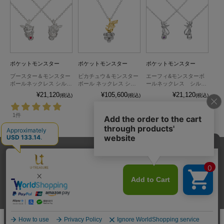
ポケットモンスター
ポケットモンスター
ポケットモンスター
ポ
ー
ブースター＆モンスター
ピカチュウ＆モンスター
エーフィ&モンスターボ
プリ
バ
ボールネックレス シルバ
ボール ネックレス シル
ールネックレス シルバ
バ
ー
バー×K18イエローゴール
ー
¥21,120
¥105,600
¥21,120
込)
(税込)
(税込)
(税込)
ド
1件
1件
送料とお支払い方法
プライバシーポリシー
サイトご利用規約
特定商取引法に基づく表記
お問い合わせ
© U-TREASURE All Rights Reserved.