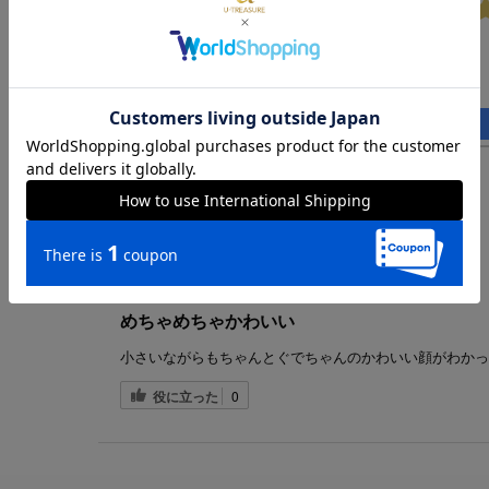
5.00
レビューを書く
日付順 ↓
詳細フィルター
aya様
購入確認済み
年齢:
40代
性別:
女性
購入目的:
自分用
めちゃめちゃかわいい
小さいながらもちゃんとぐでちゃんのかわいい顔がわかっ
役に立った
0