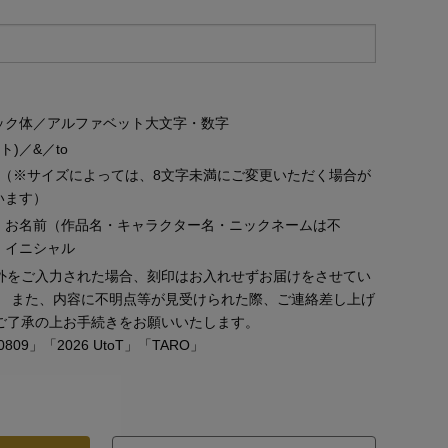
ct
カラー
G,H
クラリティ
VVS,VS,SI
クラス
￥385,000
ック体／アルファベット大文字・数字
ット)／&／to
字（※サイズによっては、8文字未満にご変更いただく場合が
います）
、お名前（作品名・キャラクター名・ニックネームは不
、イニシャル
外をご入力された場合、刻印はお入れせずお届けをさせてい
。 また、内容に不明点等が見受けられた際、ご連絡差し上げ
ご了承の上お手続きをお願いいたします。
09」「2026 UtoT」「TARO」