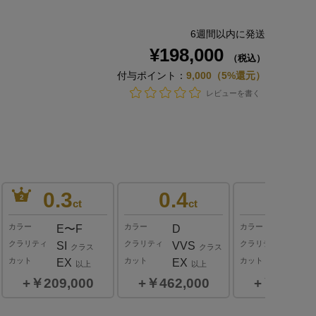
6週間以内に発送
¥198,000
（税込）
付与ポイント：
9,000（5%還元）
レビューを書く
0.3
0.4
0.4
2
ct
ct
ct
カラー
カラー
カラー
E〜F
D
E〜F
クラリティ
クラリティ
クラリティ
SI
VVS
VS
クラス
クラス
ク
カット
カット
カット
EX
EX
EX
以上
以上
以
￥209,000
￥462,000
￥363,0
0.3