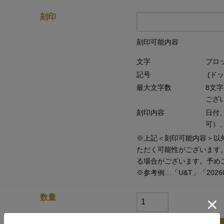
ct
刻印
カラー
D,E,F
クラリティ
VVS,VS,SI
刻印可能内容
クラス
￥385,000
文字
ブロ
記号
.(ド
最大文字数
8文
ござ
刻印内容
日付
可）
※上記＜刻印可能内容＞以
ただく可能性がございます
る場合がございます。予め
※参考例…「U&T」「202608
数量