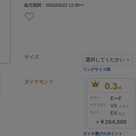
販売期間：2022/02/22 12:00〜
サイズ
リングサイズ表
ダイヤモンド
0.2
0.3
0.3
1
ct
ct
ct
ー
カラー
カラー
E〜F
D
E〜F
リティ
クラリティ
クラリティ
SI
VVS
VS
クラス
クラス
クラス
ト
カット
カット
EX
EX
EX
以上
以上
以上
￥176,000
￥319,000
￥264,000
0.2
ダイヤ選びのポイント