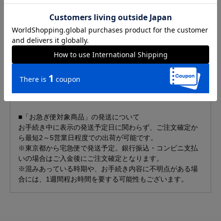
仕様
商品説明
上から見ると、リボンのワンポイントが可愛いシンプルな
デザイン。 石座を横から見ると、両面それぞれに 片耳がピ
ンと立った姿＆両耳が垂れた姿のマイメロディ。
大好きなマイメロディがふたりの幸せをずっと見守ってい
るよう。
■「お急ぎ便対象商品」の発送について
お手続き中に表示の発送予定日に関わらず、ご注文確定か
ら最短2～5営業日程度での出荷が可能です。
※東京都から宅急便で発送予定。銀行振込・コンビニ支払
いの場合はご入金後にご注文確定となります。
※混みあっている時期や、お手続き内容に不明点がある場
合には、1週間程お時間を要する可能性もございます。