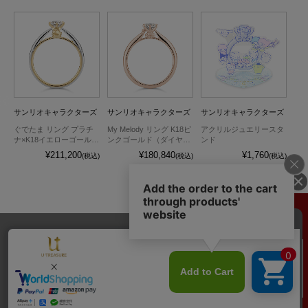
ズ
サンリオキャラクターズ
サンリオキャラクターズ
サンリオキャラクターズ
サ
8ピ
ぐでたま リング プラチ
My Melody リング K18ピ
アクリルジュエリースタ
Ci
別
ナ×K18イエローゴールド
ンクゴールド（ダイヤ別
ンド
リ
（ダイヤ別売）
売）
モ
¥211,200
¥180,840
¥1,760
込)
(税込)
(税込)
(税込)
1件
送料とお支払い方法
プライバシーポリシー
サイトご利用規約
特定商取引法に基づく表記
お問い合わせ