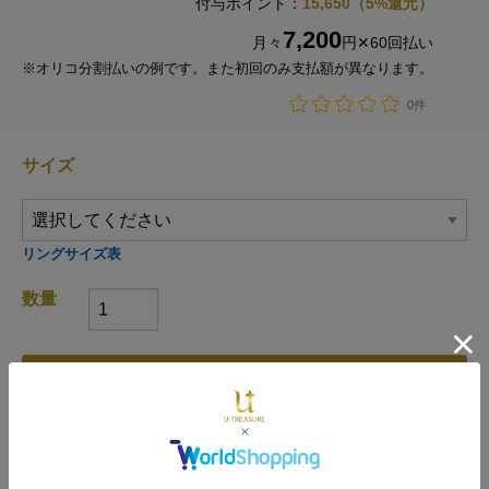
付与ポイント：
15,650（5%還元）
7,200
月々
円✕60回払い
※オリコ分割払いの例です。また初回のみ支払額が異なります。
0件
サイズ
リングサイズ表
数量
カートに入れる
店舗で探す