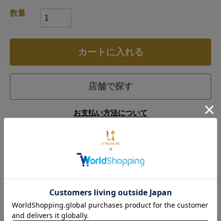
数量
カートに入れる
店舗で探す
お支払い方法について
仕様
商品説明
「才能が開花する力」があると言われている、シェルモチ
ーフ。大好きなシナモロールを一緒にデザインすることで
あなたの背中をそっと支えられたら…、という願いを込め
て。シナモロールをイメージした、ブルーのダイヤモンド
が耳元を華やかに演出します。