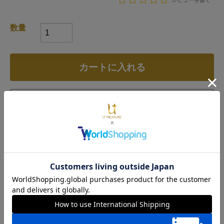
レビューを書く
数量
カートに入れる
店舗で探す
お支払い方法について
仕様
商品説明
無防備に寝転がる“ポムポムプリン”モチーフが可愛いピア
ス。チャームポイントのお尻もキュートなデザインです。
耳元にいる“ポムポムプリン”を見たら
いつもより力を抜いて１日を過ごせそう。