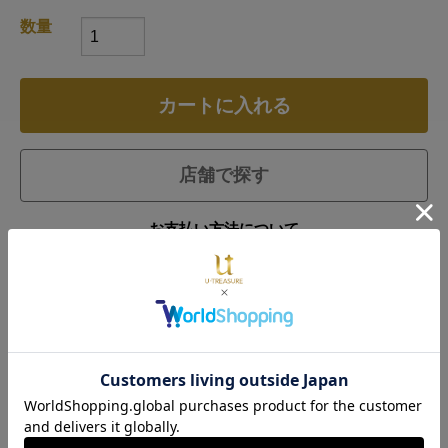
数量
カートに入れる
店舗で探す
お支払い方法について
仕様
商品説明
大好物のバナナアイスクリームをイメージした2色のカラー
ストーンをアクセントに耳やしっぽ、足の裏の細部まで、
ポチャッコのチャームポイントを立体的に再現。シトリン
とブルートパーズのさわやかな色味が上品な印象。
ファッションを選ばずに身に着けやすいデザインです。