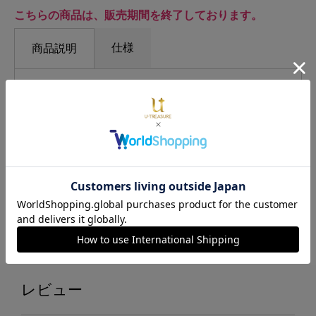
こちらの商品は、販売期間を終了しております。
仕様
商品説明
未来へと長い時間を超えて紡がれる物語。地場衛の未来の
姿である“キング・エンディミオン”が持つステッキをモチー
フにした結婚指輪。
■発送について
発送予定日は、ご注文状況により変動する場合がございま
す。ご了承ください。
銀行振込・コンビニ支払いをご選択の場合、ご入金確認後
から記載の納期がかかりますのでご了承ください。
レビュー