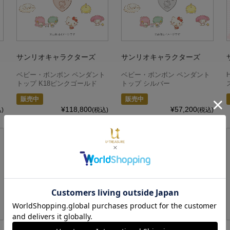
サンリオキャラクターズ
サンリオキャラクターズ
ト
ベビー・ボンボン ペンダント
ベビー・ボンボン ペンダント
トップ K18ピンクゴールド
トップ シルバー
販売中
販売中
¥118,800
¥57,200
)
(税込)
(税込)