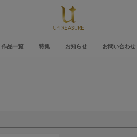
作品一覧
特集
お知らせ
お問い合わせ