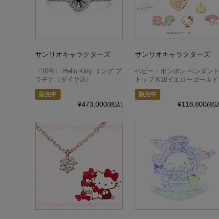
サンリオキャラクターズ
サンリオキャラクターズ
〈10号〉 Hello Kitty リング プ
ベビー・ボンボン ペンダン
ラチナ（ダイヤ込）
トップ K18イエローゴールド
販売中
販売中
¥473,000
¥118,800
(税込)
(税込