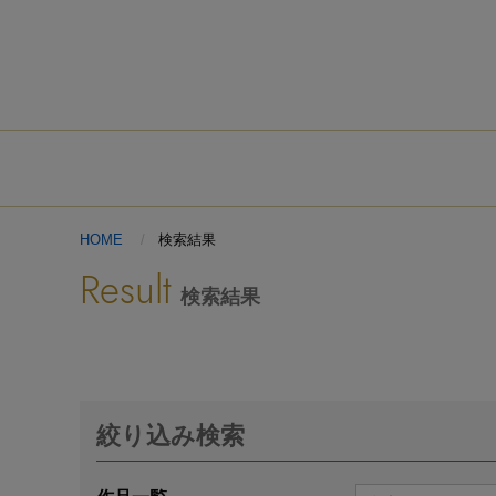
HOME
検索結果
Result
検索結果
絞り込み検索