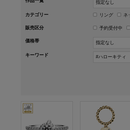
作品一覧
カテゴリー
リング
ネ
販売区分
予約受付中
価格帯
キーワード