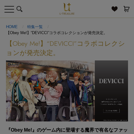
toggle
navigation
HOME
特集一覧
【Obey Me!】“DEVICCI”コラボコレクションが発売決定。
【Obey Me!】“DEVICCI”コラボコレクシ
ョンが発売決定。
『Obey Me!』のゲーム内に登場する
魔界で有名なファッ