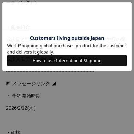
ーティング））
・商品紹介
成歩堂と亜双義が通っていた帝都勇盟大學の学生服の第
二ボタンをモチーフにしたコレクションアイテムです。
成歩堂モデル、亜双義モデルの全2種類。
-----------------------------------------------------------
◤ メッセージリング ◢
・ 予約開始時期
2026/2/12(木）
・価格