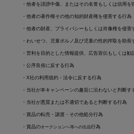
・他者を誹謗中傷、またはその名誉もしくは信用を
・他者の著作権その他の知的財産権を侵害する行為
・他者の財産、プライバシーもしくは肖像権を侵害
・わいせつ、児童ポルノ及び児童の性的搾取を助長
・営利を目的とした情報提供、広告宣伝もしくは勧
・公序良俗に反する行為
・X社の利用規約・法令に反する行為
・当社が本キャンペーンの趣旨に沿わないと判断す
・当社が悪質または不適切であると判断する行為
・賞品の転売・譲渡・その他処分行為
・賞品の
行為
オークションへ等への出品