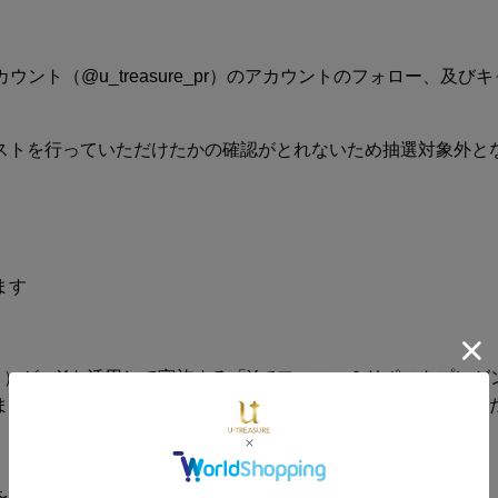
カウント（@u_treasure_pr）のアカウント
のフォロー
、及び
キ
ストを行っていただけたかの確認がとれないため抽選対象外と
ます
ます。）が、Xを活用して実施する「Xでフォロー＆リポストプレ
ます。）は、利用規約・禁止事項・免責事項をよくお読みいた
をご確認ください。