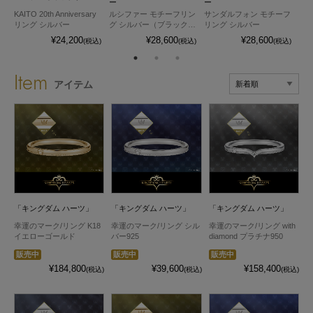
ー
ー
ー
ー
KAITO 20th Anniversary
ルシファー モチーフリン
サンダルフォン モチーフ
ベ
リング シルバー
グ シルバー（ブラックコ
リング シルバー
シ
ーティング）
テ
¥24,200
¥28,600
¥28,600
込)
(税込)
(税込)
(税込)
Item
アイテム
「キングダム ハーツ」
「キングダム ハーツ」
「キングダム ハーツ」
幸運のマーク/リング K18
幸運のマーク/リング シル
幸運のマーク/リング with
イエローゴールド
バー925
diamond プラチナ950
販売中
販売中
販売中
¥184,800
¥39,600
¥158,400
(税込)
(税込)
(税込)