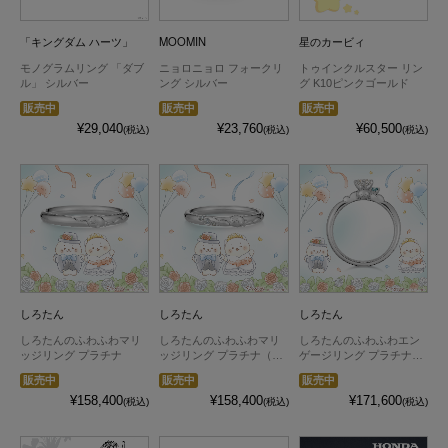
「キングダム ハーツ」
MOOMIN
星のカービィ
モノグラムリング 「ダブ
ニョロニョロ フォークリ
トゥインクルスター リン
ル」 シルバー
ング シルバー
グ K10ピンクゴールド
販売中
販売中
販売中
¥29,040
¥23,760
¥60,500
(税込)
(税込)
(税込)
しろたん
しろたん
しろたん
しろたんのふわふわマリ
しろたんのふわふわマリ
しろたんのふわふわエン
ッジリング プラチナ
ッジリング プラチナ（ダ
ゲージリング プラチナ
イヤモンド付き）
（ダイヤ別売）
販売中
販売中
販売中
¥158,400
¥158,400
¥171,600
(税込)
(税込)
(税込)