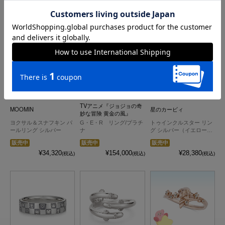
グ）
販売中
販売中
販売中
¥17,600
¥27,720
¥23,760
(税込)
(税込)
(税込)
TVアニメ『ジョジョの奇
MOOMIN
星のカービィ
妙な冒険 黄金の風』
ヨクサル＆スナフキン パ
G・E・R リング/プラチ
トゥインクルスター リン
ールリング シルバー
ナ
グ シルバー（イエローゴ
ールドコーティング）
販売中
販売中
販売中
¥34,320
¥154,000
¥28,380
(税込)
(税込)
(税込)