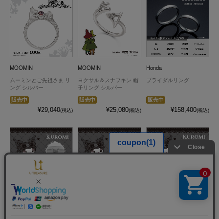
MOOMIN
MOOMIN
Honda
ムーミンとご先祖さま リ
ヨクサル＆スナフキン 帽
ブライダルリング
ング シルバー
子リング シルバー
販売中
販売中
販売中
¥29,040
¥25,080
¥158,400
(税込)
(税込)
(税込)
サンリオキャラクターズ
サンリオキャラクターズ
サンリオキャラクターズ
KUROMI リング プラチナ
KUROMI リング K18ピン
KUROMI リング プラチナ