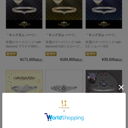
「キングダム ハーツ」
「キングダム ハーツ」
「キングダム ハーツ」
幸運のマーク/リング with
幸運のマーク/リング with
幸運のマーク/リング with
diamond プラチナ950×K1
diamond K18イエローゴー
CZ シルバー925
8イエローゴールド
ルド
販売中
販売中
販売中
¥171,600
¥184,800
¥39,600
(税込)
(税込)
(税込)
サンリオキャラクターズ
サンリオキャラクターズ
サンリオキャラクターズ
COROCOROKURIRIN リ
Cinnamoroll リング シルバ
KUROMI リング シルバー
ング シルバー
ー
（ブラックコーティン