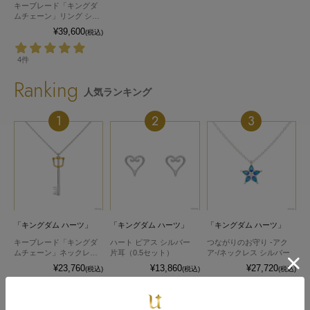
キーブレード「キングダ
ムチェーン」リング シル
バー
¥39,600
(税込)
4件
Ranking
人気ランキング
1
2
3
「キングダム ハーツ」
「キングダム ハーツ」
「キングダム ハーツ」
キーブレード「キングダ
ハート ピアス シルバー
つながりのお守り -アク
ムチェーン」ネックレス
片耳（0.5セット）
ア-/ネックレス シルバー
シルバー
¥23,760
¥13,860
¥27,720
(税込)
(税込)
(税込)
3件
4件
6件