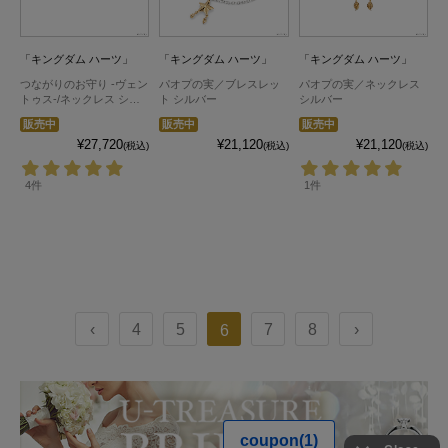
「キングダム ハーツ」
「キングダム ハーツ」
「キングダム ハーツ」
つながりのお守り -ヴェン
パオプの実／ブレスレッ
パオプの実／ネックレス
トゥス-/ネックレス シル
ト シルバー
シルバー
バー
販売中
販売中
販売中
¥27,720
¥21,120
¥21,120
(税込)
(税込)
(税込)
4件
1件
‹
4
5
7
8
›
6