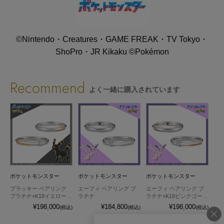
©Nintendo・Creatures・GAME FREAK・TV Tokyo・
ShoPro・JR Kikaku ©Pokémon
Recommend
よく一緒に購入されています
ポケットモンスター
ポケットモンスター
ポケットモンスター
ポ
ン
ブラッキー ペアリング
エーフィ ペアリング プ
エーフィ ペアリング プ
ピ
プラチナ×K18イエローゴ
ラチナ
ラチナ×K18ピンクゴール
ル
ールド
ド
グ
¥198,000
¥184,800
¥198,000
込)
(税込)
(税込)
(税込)
売