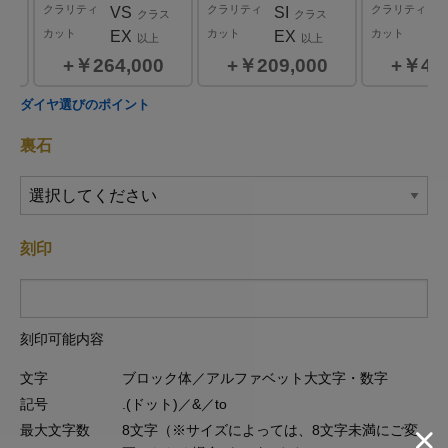
クラリティ
クラリティ
クラリティ
VS
SI
ラス
クラス
クラス
カット
カット
カット
EX
EX
以上
以上
￥264,000
￥209,000
￥462
0.2
0.3
ダイヤ選びのポイント
ct
ct
裏石
カラー
カラー
D,E,F
G,H
クラリティ
クラリティ
VVS,VS,SI
VVS,VS,SI
クラス
クラス
￥385,000
￥385,000
刻印
刻印可能内容
文字
ブロック体／アルファベット大文字・数字
記号
.(ドット)／&／to
最大文字数
8文字（※サイズによっては、8文字未満にご変