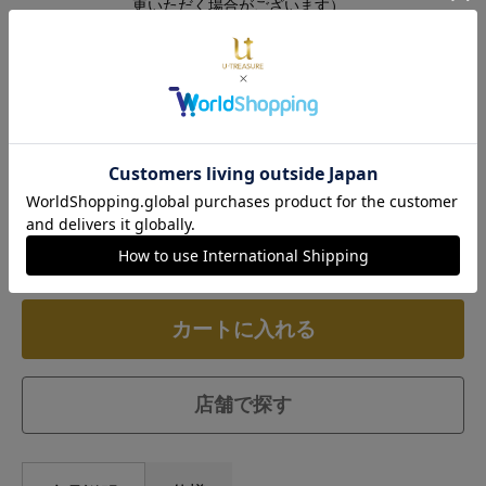
更いただく場合がございます）
刻印内容
日付、お名前（作品名・ポケモン名・ニックネ
ームは不可）、イニシャル
※上記＜刻印可能内容＞以外をご入力された場合、刻印はお入れ
せずお届けをさせていただく可能性がございます。 また、内容
に不明点等が見受けられた際、ご連絡差し上げる場合がございま
す。予めご了承の上お手続きをお願いいたします。
※参考例…「U&T」「20260807」「2026 UtoT」「TARO」
数量
カートに入れる
店舗で探す