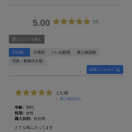
5.00
1件
レビューを書く
日付順 ↓
評価順
いいね数順
購入確認順
写真・動画付き順
詳細フィルター
とむ様
購入確認済み
年齢:
30代
性別:
女性
購入目的:
自分用
とても気に入ってます