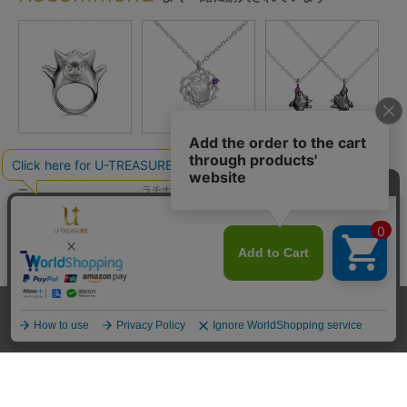
ポケットモンスター
ポケットモンスター
ポケットモンスター
ポ
ゲンガー リング シルバ
ゲンガー ネックレス プ
ゲンガー（ブラックve
ゲン
ー
ー
ラチナ
r.） ネックレス プラチナ
イ
¥47,300
¥184,800
¥165,000
込)
(税込)
(税込)
(税込)
送料とお支払い方法
プライバシーポリシー
サイトご利用規約
特定商取引法に基づく表記
お問い合わせ