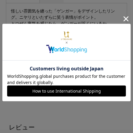
怪しい雰囲気を纏った「ゲンガー」をデザインしたリン
グ。ニヤリといたずらに笑う表情がポイント。
とつぜん寒気を感じたら、ゲンガーが近くにいるか
も……！
ゲンガーをモチーフにした、ネックレスと合わせて身に着
けるのもおすすめ。
■発送について
発送予定日は、ご注文状況により変動する場合がございま
す。ご了承ください。
銀行振込・コンビニ支払いをご選択の場合、ご入金確認後
から記載の納期がかかりますのでご了承ください。
レビュー