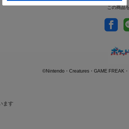
この商品
©Nintendo・Creatures・GAME FREAK・T
います