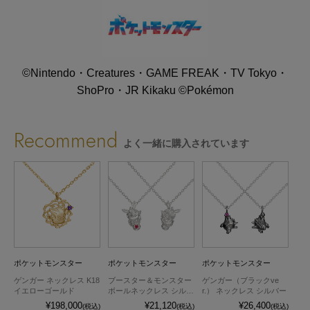
©Nintendo・Creatures・GAME FREAK・TV Tokyo・
ShoPro・JR Kikaku ©Pokémon
Recommend
よく一緒に購入されています
ポケットモンスター
ポケットモンスター
ポケットモンスター
ポ
ゲンガー ネックレス K18
ブースター＆モンスター
ゲンガー（ブラックve
ピ
テ
イエローゴールド
ボールネックレス シルバ
r.） ネックレス シルバー
ボー
ー
バ
¥198,000
¥21,120
¥26,400
込)
(税込)
(税込)
(税込)