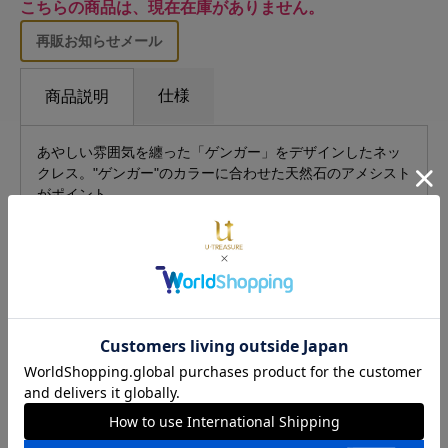
こちらの商品は、現在在庫がありません。
再販お知らせメール
仕様
商品説明
あやしい雰囲気を纏った「ゲンガー」をデザインしたネッ
クレス。"ゲンガー"のカラーに合わせた天然石のアメシスト
がポイント。
満月の夜、影が勝手に動き出したら要注意……！？
ゲンガーをモチーフにした、リングと合わせて身に着ける
のもおすすめ。
■発送について
発送予定日は、ご注文状況により変動する場合がございま
す。ご了承ください。
銀行振込・コンビニ支払いをご選択の場合、ご入金確認後
から記載の納期がかかりますのでご了承ください。