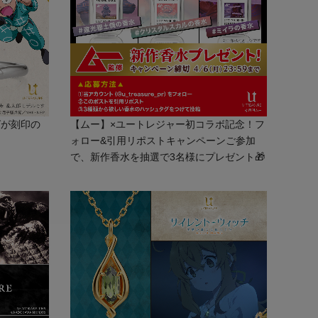
グが刻印の
【ムー】×ユートレジャー初コラボ記念！フ
！
ォロー&引用リポストキャンペーンご参加
で、新作香水を抽選で3名様にプレゼント🎁