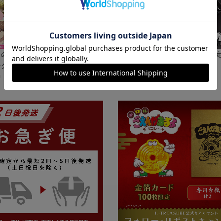
りの君たちへ】とコラボレーショ
ガメラ60周年を記念した数量限
グネックレスが4/13（月）まで
アが4/2（木）まで予約受付中！
中！