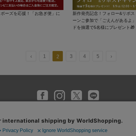
ロポーズを応援！「お急ぎ便」に
新作発売記念！フォロー&リポス
ーンご参加で「ごえんがあるよ
ドを抽選で5名様にプレゼント🎁
‹
1
3
4
5
›
2
支払い方法
プライバシーポリシー
サイトご利用規約
特定商
全国店舗一覧
U-TREASUREについて