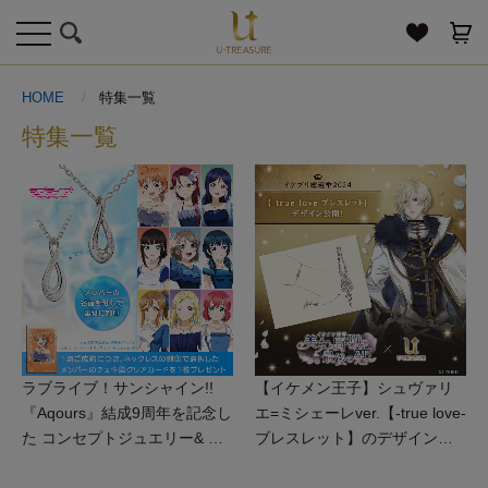
toggle
navigation
HOME
特集一覧
特集一覧
ラブライブ！サンシャイン!!
【イケメン王子】シュヴァリ
『Aqours』結成9周年を記念し
エ=ミシェーレver.【‐true love‐
た コンセプトジュエリー& ジ
ブレスレット】のデザインを
ュエリーをAqoursが着用した
公開！